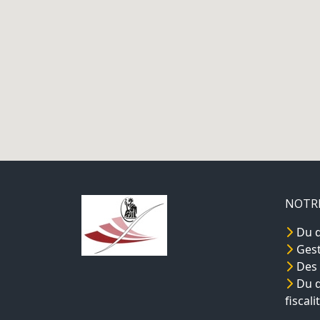
NOTRE
Du dr
Gest
Des 
Du d
fiscali